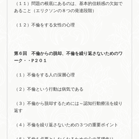
（１１）問題の根底にあるのは、基本的信頼感の欠如で
あること（エリクソンの８つの発達段階）
（１２）不倫をする女性の心理
第６回 不倫からの脱却、不倫を繰り返さないためのワ
ーク・・P２０１
（１）不倫をする人の深層心理
（２）不倫という行動は病気である
（３）不倫から脱却するためには～認知行動療法を繰り
返す
（４）不倫を繰り返さないための３つの重要ポイント