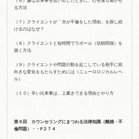
（６）嫌な出来事を思い出したときに、心を落ち着かせ
る方法
（７）クライエントが「夫が不倫をした理由」を探し続
けるのはなぜ？
（８）クライエントと短時間でラポール（信頼関係）を
築く方法
（９）クライエントや問題行動を起こしている相手に前
向きな変化をもたらすためには（ニューロロジカルレベ
ル）
（１０）辛い出来事は、上書きできる理由とやり方
第９回 カウンセリングにまつわる法律知識（離婚・不
倫問題）・・P２７４